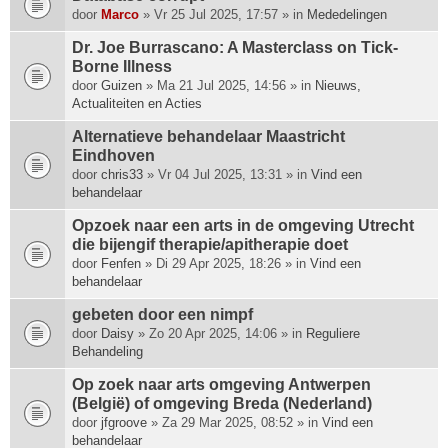
p
door
Marco
» Vr 25 Jul 2025, 17:57 » in
Mededelingen
h
Dr. Joe Burrascano: A Masterclass on Tick-
e
Borne Illness
e
door
f
Guizen
» Ma 21 Jul 2025, 14:56 » in
Nieuws,
Actualiteiten en Acties
t
e
Alternatieve behandelaar Maastricht
e
Eindhoven
n
door
chris33
» Vr 04 Jul 2025, 13:31 » in
Vind een
p
behandelaar
e
i
Opzoek naar een arts in de omgeving Utrecht
l
die bijengif therapie/apitherapie doet
i
door
Fenfen
» Di 29 Apr 2025, 18:26 » in
Vind een
n
behandelaar
g
.
gebeten door een nimpf
door
Daisy
» Zo 20 Apr 2025, 14:06 » in
Reguliere
Behandeling
Op zoek naar arts omgeving Antwerpen
(België) of omgeving Breda (Nederland)
door
jfgroove
» Za 29 Mar 2025, 08:52 » in
Vind een
behandelaar