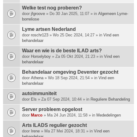
Welke test nog proberen?
door
jfgroove
» Do 30 Jan 2025, 11:07 » in
Algemeen Lyme-
borreliose
Lyme artsen Nederland
door
roschr123
» Wo 25 Dec 2024, 14:27 » in
Vind een
behandelaar
Waar en wie is de beste ILAD arts?
door
Horselyboy
» Za 05 Okt 2024, 21:23 » in
Vind een
behandelaar
Behandelaar omgeving Deventer gezocht
door
Athena
» Wo 18 Sep 2024, 21:54 » in
Vind een
behandelaar
autoimmuniteit
door
Els
» Za 07 Sep 2024, 10:44 » in
Reguliere Behandeling
Server probleem opgelost
door
Marco
» Ma 24 Jun 2024, 11:58 » in
Mededelingen
Arts ILADS regulier gezocht
door
Irene
» Ma 27 Mei 2024, 18:31 » in
Vind een
behandelaar