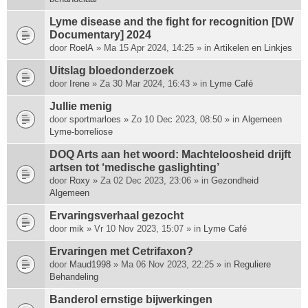
Lyme disease and the fight for recognition [DW
Documentary] 2024
door
RoelA
» Ma 15 Apr 2024, 14:25 » in
Artikelen en Linkjes
Uitslag bloedonderzoek
door
Irene
» Za 30 Mar 2024, 16:43 » in
Lyme Café
Jullie menig
door
sportmarloes
» Zo 10 Dec 2023, 08:50 » in
Algemeen
Lyme-borreliose
DOQ Arts aan het woord: Machte­loosheid drijft
artsen tot ‘medische gas­lighting’
door
Roxy
» Za 02 Dec 2023, 23:06 » in
Gezondheid
Algemeen
Ervaringsverhaal gezocht
door
mik
» Vr 10 Nov 2023, 15:07 » in
Lyme Café
Ervaringen met Cetrifaxon?
door
Maud1998
» Ma 06 Nov 2023, 22:25 » in
Reguliere
Behandeling
Banderol ernstige bijwerkingen