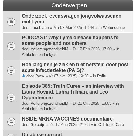
Onderwerpen
Onderzoek levensvragen jongvolwassenen
met Lyme
door
Jacob Jan
» Ma 02 Mar 2026, 13:44 » in
Wetenschap
PODCAST: Why Lyme disease happens to
some people and not others
door
VerlorengezondheidM
» Di 17 Feb 2026, 17:09 » in
Artikelen en Linkjes
Hoe lang ben je ziek en niet hersteld door post-
acute infectieziekte (PAIS)?
door
Roxy
» Vr 07 Nov 2025, 19:20 » in
Polls
D
i
Episode 385: Truth Cures – an interview with
t
Laura Hovind, Lahra Tillman, and Leo
o
Oppenheimer
n
door
VerlorengezondheidM
» Di 21 Okt 2025, 18:09 » in
d
Artikelen en Linkjes
e
r
NSIDE MRNA VACCINES documentaire
w
door
Sproetje
» Zo 17 Aug 2025, 21:03 » in
Off-Topic Café
e
Database corrupt
r