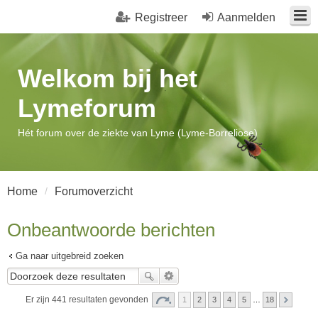
Registreer
Aanmelden
Welkom bij het
Lymeforum
Hét forum over de ziekte van Lyme (Lyme-Borreliose)
Home
Forumoverzicht
Onbeantwoorde berichten
Ga naar uitgebreid zoeken
Er zijn 441 resultaten gevonden
1
2
3
4
5
…
18