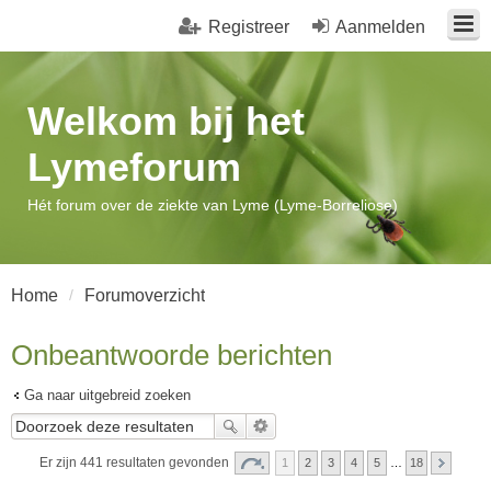
Registreer
Aanmelden
Welkom bij het
Lymeforum
Hét forum over de ziekte van Lyme (Lyme-Borreliose)
Home
Forumoverzicht
Onbeantwoorde berichten
Ga naar uitgebreid zoeken
Er zijn 441 resultaten gevonden
1
2
3
4
5
…
18