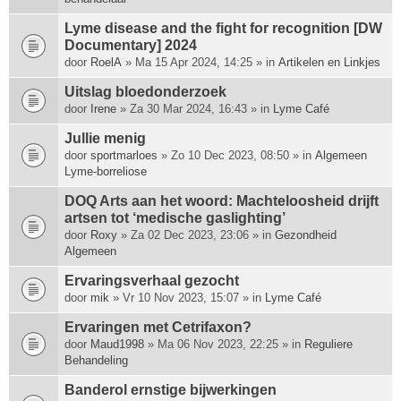
Lyme disease and the fight for recognition [DW
Documentary] 2024
door
RoelA
» Ma 15 Apr 2024, 14:25 » in
Artikelen en Linkjes
Uitslag bloedonderzoek
door
Irene
» Za 30 Mar 2024, 16:43 » in
Lyme Café
Jullie menig
door
sportmarloes
» Zo 10 Dec 2023, 08:50 » in
Algemeen
Lyme-borreliose
DOQ Arts aan het woord: Machte­loosheid drijft
artsen tot ‘medische gas­lighting’
door
Roxy
» Za 02 Dec 2023, 23:06 » in
Gezondheid
Algemeen
Ervaringsverhaal gezocht
door
mik
» Vr 10 Nov 2023, 15:07 » in
Lyme Café
Ervaringen met Cetrifaxon?
door
Maud1998
» Ma 06 Nov 2023, 22:25 » in
Reguliere
Behandeling
Banderol ernstige bijwerkingen