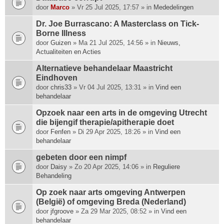
p
door
Marco
» Vr 25 Jul 2025, 17:57 » in
Mededelingen
h
Dr. Joe Burrascano: A Masterclass on Tick-
e
Borne Illness
e
door
f
Guizen
» Ma 21 Jul 2025, 14:56 » in
Nieuws,
Actualiteiten en Acties
t
e
Alternatieve behandelaar Maastricht
e
Eindhoven
n
door
chris33
» Vr 04 Jul 2025, 13:31 » in
Vind een
p
behandelaar
e
i
Opzoek naar een arts in de omgeving Utrecht
l
die bijengif therapie/apitherapie doet
i
door
Fenfen
» Di 29 Apr 2025, 18:26 » in
Vind een
n
behandelaar
g
.
gebeten door een nimpf
door
Daisy
» Zo 20 Apr 2025, 14:06 » in
Reguliere
Behandeling
Op zoek naar arts omgeving Antwerpen
(België) of omgeving Breda (Nederland)
door
jfgroove
» Za 29 Mar 2025, 08:52 » in
Vind een
behandelaar