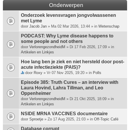
Onderwerpen
Onderzoek levensvragen jongvolwassenen
met Lyme
door
Jacob Jan
» Ma 02 Mar 2026, 13:44 » in
Wetenschap
PODCAST: Why Lyme disease happens to
some people and not others
door
VerlorengezondheidM
» Di 17 Feb 2026, 17:09 » in
Artikelen en Linkjes
Hoe lang ben je ziek en niet hersteld door post-
acute infectieziekte (PAIS)?
door
Roxy
» Vr 07 Nov 2025, 19:20 » in
Polls
D
i
Episode 385: Truth Cures – an interview with
t
Laura Hovind, Lahra Tillman, and Leo
o
Oppenheimer
n
door
VerlorengezondheidM
» Di 21 Okt 2025, 18:09 » in
d
Artikelen en Linkjes
e
r
NSIDE MRNA VACCINES documentaire
w
door
Sproetje
» Zo 17 Aug 2025, 21:03 » in
Off-Topic Café
e
Database corrupt
r