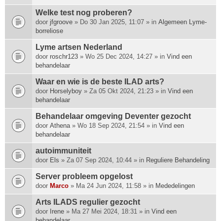
Welke test nog proberen?
door
jfgroove
» Do 30 Jan 2025, 11:07 » in
Algemeen Lyme-
borreliose
Lyme artsen Nederland
door
roschr123
» Wo 25 Dec 2024, 14:27 » in
Vind een
behandelaar
Waar en wie is de beste ILAD arts?
door
Horselyboy
» Za 05 Okt 2024, 21:23 » in
Vind een
behandelaar
Behandelaar omgeving Deventer gezocht
door
Athena
» Wo 18 Sep 2024, 21:54 » in
Vind een
behandelaar
autoimmuniteit
door
Els
» Za 07 Sep 2024, 10:44 » in
Reguliere Behandeling
Server probleem opgelost
door
Marco
» Ma 24 Jun 2024, 11:58 » in
Mededelingen
Arts ILADS regulier gezocht
door
Irene
» Ma 27 Mei 2024, 18:31 » in
Vind een
behandelaar