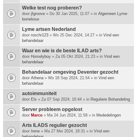
Welke test nog proberen?
door
jfgroove
» Do 30 Jan 2025, 11:07 » in
Algemeen Lyme-
borreliose
Lyme artsen Nederland
door
roschr123
» Wo 25 Dec 2024, 14:27 » in
Vind een
behandelaar
Waar en wie is de beste ILAD arts?
door
Horselyboy
» Za 05 Okt 2024, 21:23 » in
Vind een
behandelaar
Behandelaar omgeving Deventer gezocht
door
Athena
» Wo 18 Sep 2024, 21:54 » in
Vind een
behandelaar
autoimmuniteit
door
Els
» Za 07 Sep 2024, 10:44 » in
Reguliere Behandeling
Server probleem opgelost
door
Marco
» Ma 24 Jun 2024, 11:58 » in
Mededelingen
Arts ILADS regulier gezocht
door
Irene
» Ma 27 Mei 2024, 18:31 » in
Vind een
behandelaar