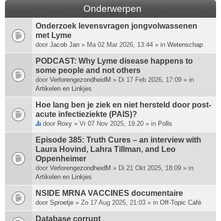
Onderwerpen
Onderzoek levensvragen jongvolwassenen
met Lyme
door
Jacob Jan
» Ma 02 Mar 2026, 13:44 » in
Wetenschap
PODCAST: Why Lyme disease happens to
some people and not others
door
VerlorengezondheidM
» Di 17 Feb 2026, 17:09 » in
Artikelen en Linkjes
Hoe lang ben je ziek en niet hersteld door post-
acute infectieziekte (PAIS)?
door
Roxy
» Vr 07 Nov 2025, 19:20 » in
Polls
D
i
Episode 385: Truth Cures – an interview with
t
Laura Hovind, Lahra Tillman, and Leo
o
Oppenheimer
n
door
VerlorengezondheidM
» Di 21 Okt 2025, 18:09 » in
d
Artikelen en Linkjes
e
r
NSIDE MRNA VACCINES documentaire
w
door
Sproetje
» Zo 17 Aug 2025, 21:03 » in
Off-Topic Café
e
Database corrupt
r