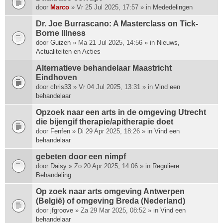
p
door
Marco
» Vr 25 Jul 2025, 17:57 » in
Mededelingen
h
Dr. Joe Burrascano: A Masterclass on Tick-
e
Borne Illness
e
door
f
Guizen
» Ma 21 Jul 2025, 14:56 » in
Nieuws,
Actualiteiten en Acties
t
e
Alternatieve behandelaar Maastricht
e
Eindhoven
n
door
chris33
» Vr 04 Jul 2025, 13:31 » in
Vind een
p
behandelaar
e
i
Opzoek naar een arts in de omgeving Utrecht
l
die bijengif therapie/apitherapie doet
i
door
Fenfen
» Di 29 Apr 2025, 18:26 » in
Vind een
n
behandelaar
g
.
gebeten door een nimpf
door
Daisy
» Zo 20 Apr 2025, 14:06 » in
Reguliere
Behandeling
Op zoek naar arts omgeving Antwerpen
(België) of omgeving Breda (Nederland)
door
jfgroove
» Za 29 Mar 2025, 08:52 » in
Vind een
behandelaar