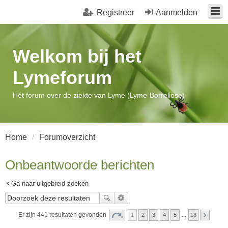
Registreer
Aanmelden
Welkom bij het
Lymeforum
Hét forum over de ziekte van Lyme (Lyme-Borreliose)
Home
Forumoverzicht
Onbeantwoorde berichten
Ga naar uitgebreid zoeken
Er zijn 441 resultaten gevonden
1
2
3
4
5
…
18