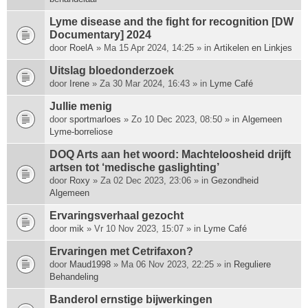
Lyme disease and the fight for recognition [DW
Documentary] 2024
door
RoelA
» Ma 15 Apr 2024, 14:25 » in
Artikelen en Linkjes
Uitslag bloedonderzoek
door
Irene
» Za 30 Mar 2024, 16:43 » in
Lyme Café
Jullie menig
door
sportmarloes
» Zo 10 Dec 2023, 08:50 » in
Algemeen
Lyme-borreliose
DOQ Arts aan het woord: Machte­loosheid drijft
artsen tot ‘medische gas­lighting’
door
Roxy
» Za 02 Dec 2023, 23:06 » in
Gezondheid
Algemeen
Ervaringsverhaal gezocht
door
mik
» Vr 10 Nov 2023, 15:07 » in
Lyme Café
Ervaringen met Cetrifaxon?
door
Maud1998
» Ma 06 Nov 2023, 22:25 » in
Reguliere
Behandeling
Banderol ernstige bijwerkingen