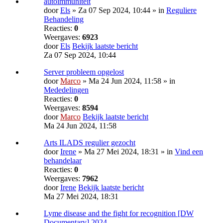
autoimmuniteit
door
Els
» Za 07 Sep 2024, 10:44 » in
Reguliere
Behandeling
Reacties:
0
Weergaves:
6923
door
Els
Bekijk laatste bericht
Za 07 Sep 2024, 10:44
Server probleem opgelost
door
Marco
» Ma 24 Jun 2024, 11:58 » in
Mededelingen
Reacties:
0
Weergaves:
8594
door
Marco
Bekijk laatste bericht
Ma 24 Jun 2024, 11:58
Arts ILADS regulier gezocht
door
Irene
» Ma 27 Mei 2024, 18:31 » in
Vind een
behandelaar
Reacties:
0
Weergaves:
7962
door
Irene
Bekijk laatste bericht
Ma 27 Mei 2024, 18:31
Lyme disease and the fight for recognition [DW
Documentary] 2024