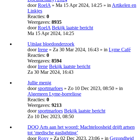
door
RoelA
» Ma 15 Apr 2024, 14:25 » in
Artikelen en
Linkjes
Reacties:
0
Weergaves:
8935
door
RoelA
Bekijk laatste bericht
Ma 15 Apr 2024, 14:25
Uitslag bloedonderzoek
door
Irene
» Za 30 Mar 2024, 16:43 » in
Lyme Café
Reacties:
0
Weergaves:
8594
door
Irene
Bekijk laatste bericht
Za 30 Mar 2024, 16:43
Jullie menig
door
sportmarloes
» Zo 10 Dec 2023, 08:50 » in
Algemeen Lyme-borreliose
Reacties:
0
Weergaves:
9213
door
sportmarloes
Bekijk laatste bericht
Zo 10 Dec 2023, 08:50
DOQ Arts aan het woord: Machte­loosheid drijft artsen
tot ‘medische gas­lighting’
door
Roxy
» Za 02 Dec 2023, 23:06 » in
Gezondheid