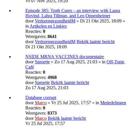
Vr 07 Nov 2025, 19:20
Episode 385: Truth Cures – an interview with Laura
Hovind, Lahra Tillman, and Leo Oppenheimer
door
VerlorengezondheidM
» Di 21 Okt 2025, 18:09 »
in
Artikelen en Linkjes
Reacties:
0
Weergaves:
8641
door
VerlorengezondheidM
Bekijk laatste bericht
Di 21 Okt 2025, 18:09
NSIDE MRNA VACCINES documentaire
door
Sproetje
» Zo 17 Aug 2025, 21:03 » in
Off-Topic
Café
Reacties:
0
Weergaves:
4968
door
Sproetje
Bekijk laatste bericht
Zo 17 Aug 2025, 21:03
Database corrupt
door
Marco
» Vr 25 Jul 2025, 17:57 » in
Mededelingen
Reacties:
0
Weergaves:
8373
door
Marco
Bekijk laatste bericht
Vr 25 Jul 2025, 17:57