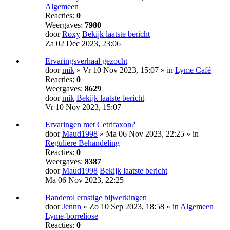
Algemeen
Reacties:
0
Weergaves:
7980
door
Roxy
Bekijk laatste bericht
Za 02 Dec 2023, 23:06
Ervaringsverhaal gezocht
door
mik
» Vr 10 Nov 2023, 15:07 » in
Lyme Café
Reacties:
0
Weergaves:
8629
door
mik
Bekijk laatste bericht
Vr 10 Nov 2023, 15:07
Ervaringen met Cetrifaxon?
door
Maud1998
» Ma 06 Nov 2023, 22:25 » in
Reguliere Behandeling
Reacties:
0
Weergaves:
8387
door
Maud1998
Bekijk laatste bericht
Ma 06 Nov 2023, 22:25
Banderol ernstige bijwerkingen
door
Jennn
» Zo 10 Sep 2023, 18:58 » in
Algemeen
Lyme-borreliose
Reacties:
0