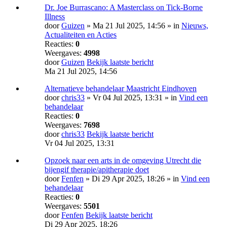
Dr. Joe Burrascano: A Masterclass on Tick-Borne
Illness
door
Guizen
» Ma 21 Jul 2025, 14:56 » in
Nieuws,
Actualiteiten en Acties
Reacties:
0
Weergaves:
4998
door
Guizen
Bekijk laatste bericht
Ma 21 Jul 2025, 14:56
Alternatieve behandelaar Maastricht Eindhoven
door
chris33
» Vr 04 Jul 2025, 13:31 » in
Vind een
behandelaar
Reacties:
0
Weergaves:
7698
door
chris33
Bekijk laatste bericht
Vr 04 Jul 2025, 13:31
Opzoek naar een arts in de omgeving Utrecht die
bijengif therapie/apitherapie doet
door
Fenfen
» Di 29 Apr 2025, 18:26 » in
Vind een
behandelaar
Reacties:
0
Weergaves:
5501
door
Fenfen
Bekijk laatste bericht
Di 29 Apr 2025, 18:26