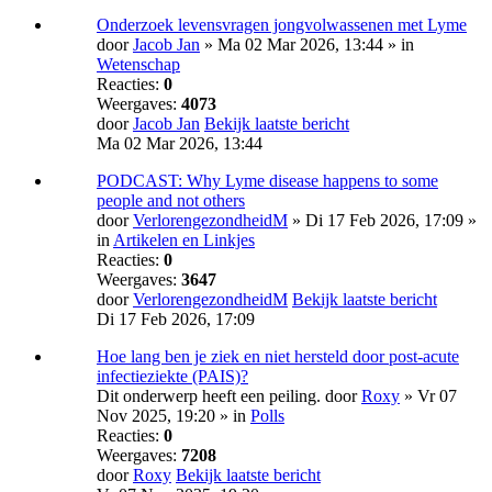
Onderzoek levensvragen jongvolwassenen met Lyme
door
Jacob Jan
» Ma 02 Mar 2026, 13:44 » in
Wetenschap
Reacties:
0
Weergaves:
4073
door
Jacob Jan
Bekijk laatste bericht
Ma 02 Mar 2026, 13:44
PODCAST: Why Lyme disease happens to some
people and not others
door
VerlorengezondheidM
» Di 17 Feb 2026, 17:09 »
in
Artikelen en Linkjes
Reacties:
0
Weergaves:
3647
door
VerlorengezondheidM
Bekijk laatste bericht
Di 17 Feb 2026, 17:09
Hoe lang ben je ziek en niet hersteld door post-acute
infectieziekte (PAIS)?
Dit onderwerp heeft een peiling.
door
Roxy
» Vr 07
Nov 2025, 19:20 » in
Polls
Reacties:
0
Weergaves:
7208
door
Roxy
Bekijk laatste bericht