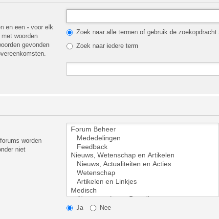
en en een
-
voor elk
Zoek naar alle termen of gebruik de zoekopdracht z
t met woorden
 woorden gevonden
Zoek naar iedere term
 overeenkomsten.
ubforums worden
nder niet
Ja
Nee