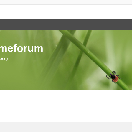
ymeforum
iose)