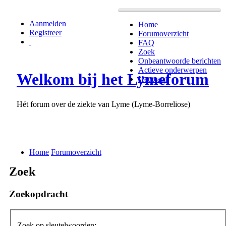
Aanmelden
Home
Registreer
Forumoverzicht
FAQ
Zoek
Onbeantwoorde berichten
Actieve onderwerpen
Welkom bij het Lymeforum
Het team
Hét forum over de ziekte van Lyme (Lyme-Borreliose)
Home
Forumoverzicht
Zoek
Zoekopdracht
Zoek op sleutelwoorden: