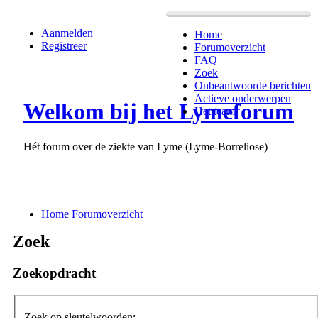
Aanmelden
Home
Registreer
Forumoverzicht
FAQ
Zoek
Onbeantwoorde berichten
Actieve onderwerpen
Welkom bij het Lymeforum
Het team
Hét forum over de ziekte van Lyme (Lyme-Borreliose)
Home
Forumoverzicht
Zoek
Zoekopdracht
Zoek op sleutelwoorden: