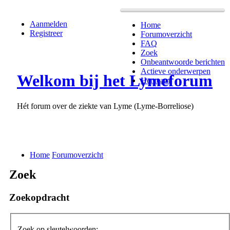
Aanmelden
Home
Registreer
Forumoverzicht
FAQ
Zoek
Onbeantwoorde berichten
Actieve onderwerpen
Welkom bij het Lymeforum
Het team
Hét forum over de ziekte van Lyme (Lyme-Borreliose)
Home
Forumoverzicht
Zoek
Zoekopdracht
Zoek op sleutelwoorden: