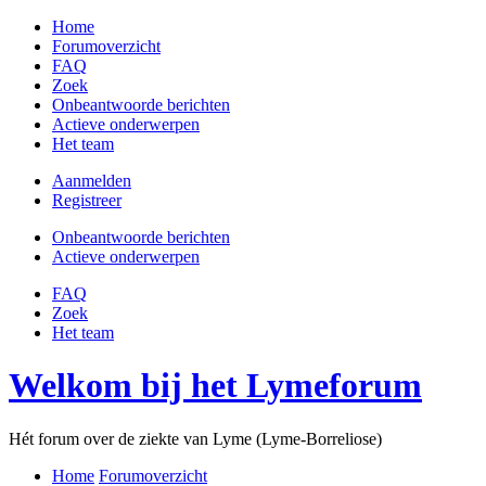
Home
Forumoverzicht
FAQ
Zoek
Onbeantwoorde berichten
Actieve onderwerpen
Het team
Aanmelden
Registreer
Onbeantwoorde berichten
Actieve onderwerpen
FAQ
Zoek
Het team
Welkom bij het Lymeforum
Hét forum over de ziekte van Lyme (Lyme-Borreliose)
Home
Forumoverzicht