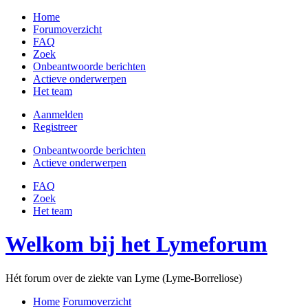
Home
Forumoverzicht
FAQ
Zoek
Onbeantwoorde berichten
Actieve onderwerpen
Het team
Aanmelden
Registreer
Onbeantwoorde berichten
Actieve onderwerpen
FAQ
Zoek
Het team
Welkom bij het Lymeforum
Hét forum over de ziekte van Lyme (Lyme-Borreliose)
Home
Forumoverzicht