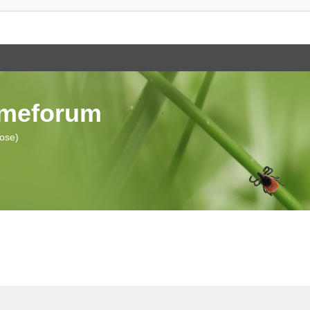
ymeforum
iose)