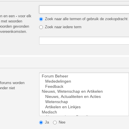
en en een
-
voor elk
Zoek naar alle termen of gebruik de zoekopdracht z
t met woorden
 woorden gevonden
Zoek naar iedere term
 overeenkomsten.
ubforums worden
nder niet
Ja
Nee