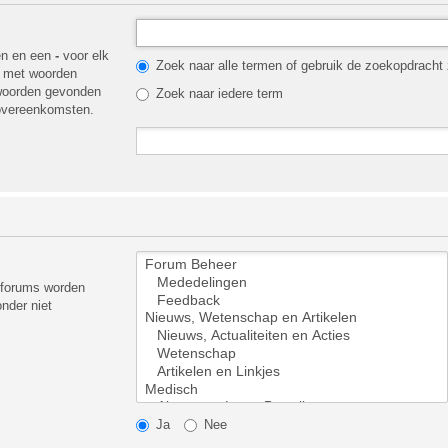
en en een
-
voor elk
Zoek naar alle termen of gebruik de zoekopdracht z
t met woorden
 woorden gevonden
Zoek naar iedere term
 overeenkomsten.
ubforums worden
nder niet
Ja
Nee