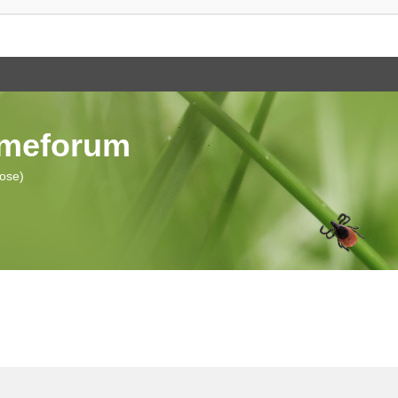
ymeforum
iose)