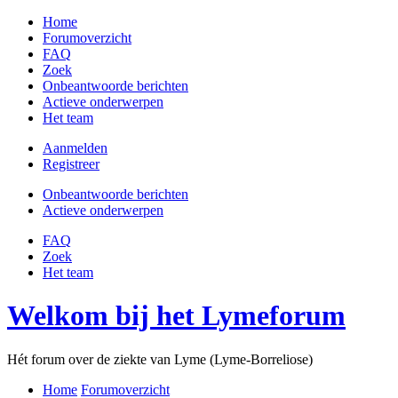
Home
Forumoverzicht
FAQ
Zoek
Onbeantwoorde berichten
Actieve onderwerpen
Het team
Aanmelden
Registreer
Onbeantwoorde berichten
Actieve onderwerpen
FAQ
Zoek
Het team
Welkom bij het Lymeforum
Hét forum over de ziekte van Lyme (Lyme-Borreliose)
Home
Forumoverzicht