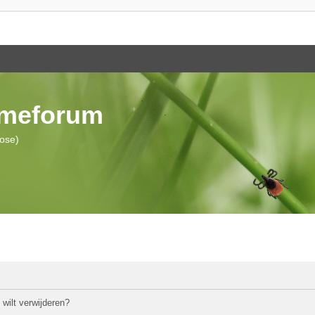
ymeforum
iose)
 wilt verwijderen?