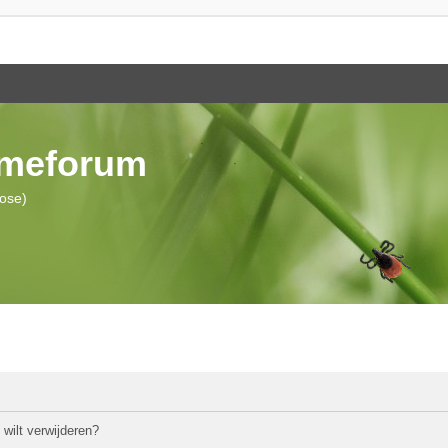
ymeforum
iose)
 wilt verwijderen?