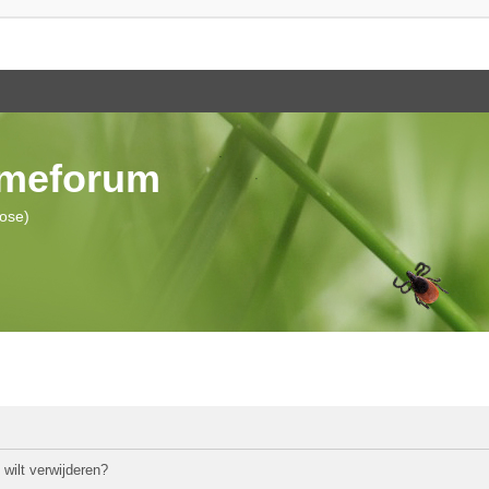
ymeforum
iose)
 wilt verwijderen?