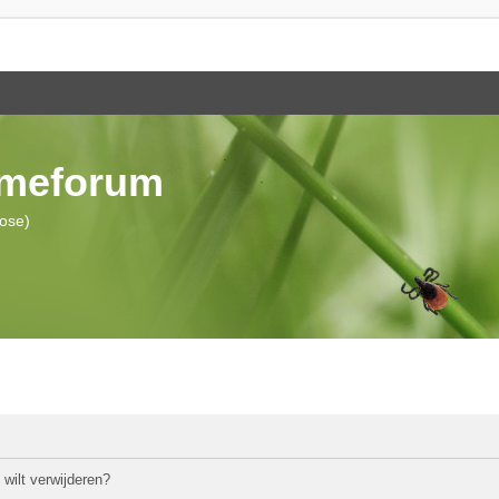
ymeforum
iose)
 wilt verwijderen?