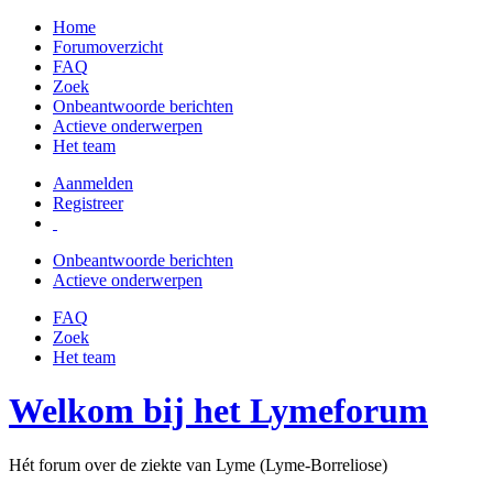
Home
Forumoverzicht
FAQ
Zoek
Onbeantwoorde berichten
Actieve onderwerpen
Het team
Aanmelden
Registreer
Onbeantwoorde berichten
Actieve onderwerpen
FAQ
Zoek
Het team
Welkom bij het Lymeforum
Hét forum over de ziekte van Lyme (Lyme-Borreliose)