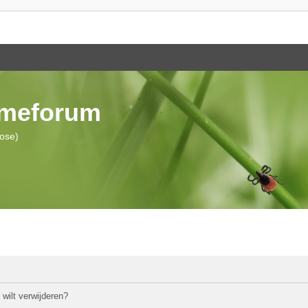
ymeforum
iose)
 wilt verwijderen?