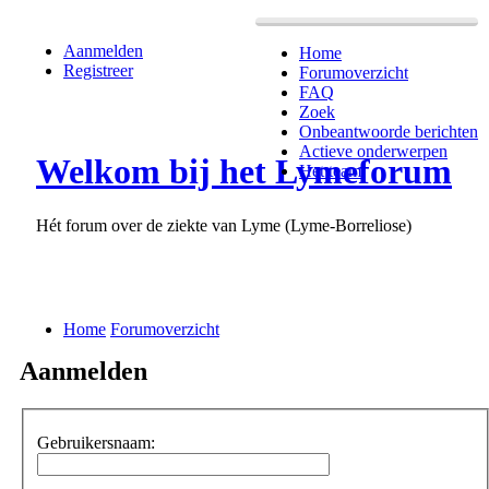
Aanmelden
Home
Registreer
Forumoverzicht
FAQ
Zoek
Onbeantwoorde berichten
Actieve onderwerpen
Welkom bij het Lymeforum
Het team
Hét forum over de ziekte van Lyme (Lyme-Borreliose)
Home
Forumoverzicht
Aanmelden
Gebruikersnaam: