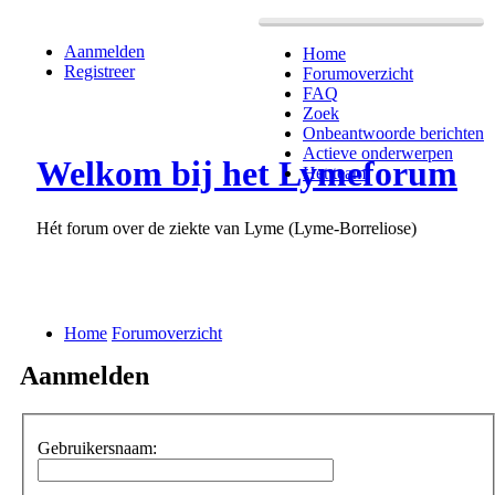
Aanmelden
Home
Registreer
Forumoverzicht
FAQ
Zoek
Onbeantwoorde berichten
Actieve onderwerpen
Welkom bij het Lymeforum
Het team
Hét forum over de ziekte van Lyme (Lyme-Borreliose)
Home
Forumoverzicht
Aanmelden
Gebruikersnaam: