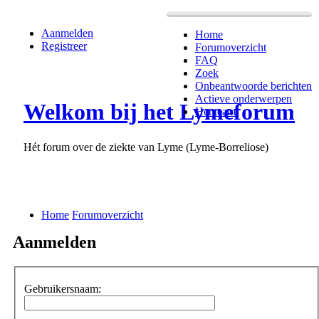
Aanmelden
Home
Registreer
Forumoverzicht
FAQ
Zoek
Onbeantwoorde berichten
Actieve onderwerpen
Welkom bij het Lymeforum
Het team
Hét forum over de ziekte van Lyme (Lyme-Borreliose)
Home
Forumoverzicht
Aanmelden
Gebruikersnaam: