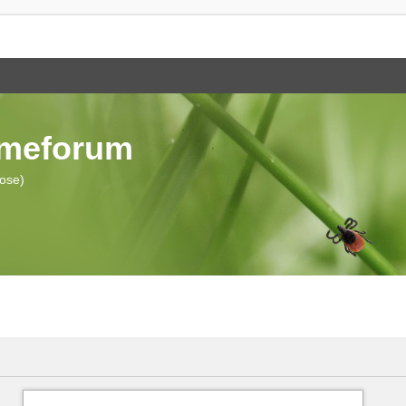
ymeforum
iose)