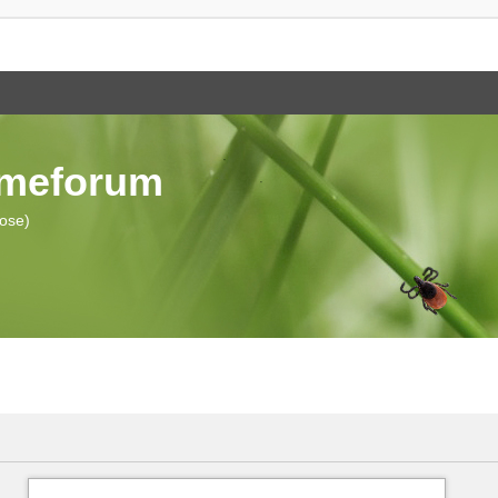
ymeforum
iose)