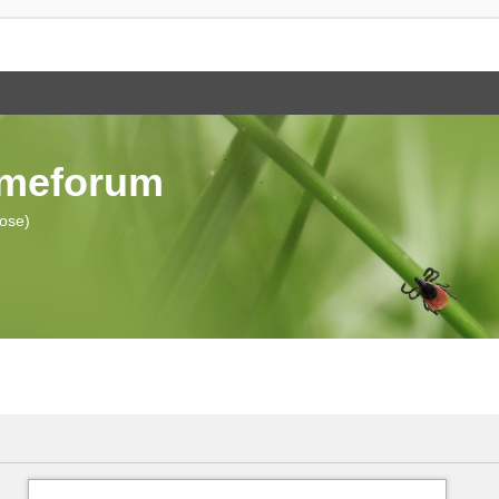
ymeforum
iose)