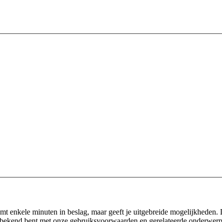
emt enkele minuten in beslag, maar geeft je uitgebreide mogelijkheden.
 je bekend bent met onze gebruiksvoorwaarden en gerelateerde onderwerpe