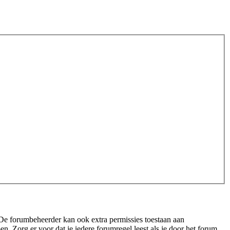
 De forumbeheerder kan ook extra permissies toestaan aan
n. Zorg er voor dat je iedere forumregel leest als je door het forum