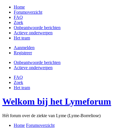
Home
Forumoverzicht
FAQ
Zoek
Onbeantwoorde berichten
Actieve onderwerpen
Het team
Aanmelden
Registreer
Onbeantwoorde berichten
Actieve onderwerpen
FAQ
Zoek
Het team
Welkom bij het Lymeforum
Hét forum over de ziekte van Lyme (Lyme-Borreliose)
Home
Forumoverzicht