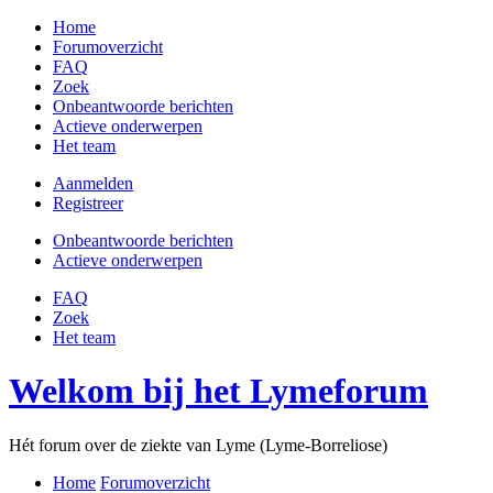
Home
Forumoverzicht
FAQ
Zoek
Onbeantwoorde berichten
Actieve onderwerpen
Het team
Aanmelden
Registreer
Onbeantwoorde berichten
Actieve onderwerpen
FAQ
Zoek
Het team
Welkom bij het Lymeforum
Hét forum over de ziekte van Lyme (Lyme-Borreliose)
Home
Forumoverzicht