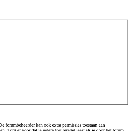
 De forumbeheerder kan ook extra permissies toestaan aan
n. Zorg er voor dat je iedere forumregel leest als je door het forum