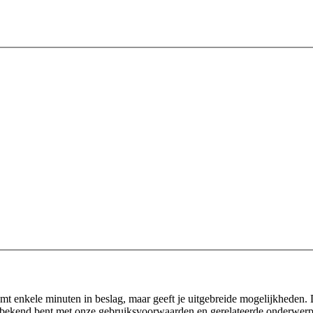
emt enkele minuten in beslag, maar geeft je uitgebreide mogelijkheden.
 je bekend bent met onze gebruiksvoorwaarden en gerelateerde onderwerpe