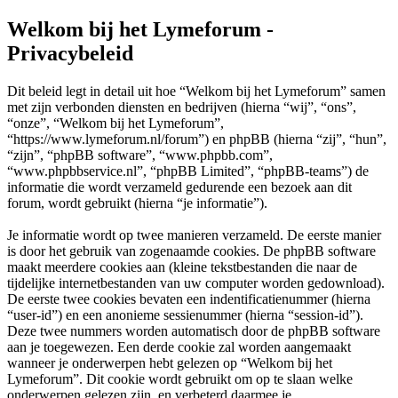
Welkom bij het Lymeforum -
Privacybeleid
Dit beleid legt in detail uit hoe “Welkom bij het Lymeforum” samen
met zijn verbonden diensten en bedrijven (hierna “wij”, “ons”,
“onze”, “Welkom bij het Lymeforum”,
“https://www.lymeforum.nl/forum”) en phpBB (hierna “zij”, “hun”,
“zijn”, “phpBB software”, “www.phpbb.com”,
“www.phpbbservice.nl”, “phpBB Limited”, “phpBB-teams”) de
informatie die wordt verzameld gedurende een bezoek aan dit
forum, wordt gebruikt (hierna “je informatie”).
Je informatie wordt op twee manieren verzameld. De eerste manier
is door het gebruik van zogenaamde cookies. De phpBB software
maakt meerdere cookies aan (kleine tekstbestanden die naar de
tijdelijke internetbestanden van uw computer worden gedownload).
De eerste twee cookies bevaten een indentificatienummer (hierna
“user-id”) en een anonieme sessienummer (hierna “session-id”).
Deze twee nummers worden automatisch door de phpBB software
aan je toegewezen. Een derde cookie zal worden aangemaakt
wanneer je onderwerpen hebt gelezen op “Welkom bij het
Lymeforum”. Dit cookie wordt gebruikt om op te slaan welke
onderwerpen gelezen zijn, en verbeterd daarmee je