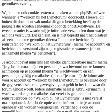
gebruikerservaring.
Wij kunnen ook cookies extern aanmaken aan de phpBB software
wanneer je “Welkom bij het Lymeforum” doorzoekt. Hoewel dit
buiten dit document valt omdat dit geen betrekking heeft op de
pagina’s die worden aangemaakt door de phpBB-software. De
tweede manier is waarin wij je informatie verzamelen door wat je
aan ons verstuurd. Dit kan zijn, en is niet beperkt naar: het plaatsen
als een anonieme gebruiker (hierna “anonieme berichten”),
registreren op “Welkom bij het Lymeforum” (hierna “je account”) en
berichten die verstuurd zijn na je registratie en wanneer je bent
aangemeld (hierna “je berichten”).
Je account bevat minstens een unieke identificeerbare naam (hierna
“je gebruikersnaam”), een persoonlijk wachtwoord om te kunnen
aanmelden op je account (hierna “je wachtwoord”) en een
persoonlijk, geldig e-mailadres (hierna “je e-mail”). Je informatie
voor je account op “Welkom bij het Lymeforum” is beveiligd door
de gegevensbeschermingswetgeving dat geldt in het land waar dit
forum gehost wordt. Iedere informatie naast je gebruikersnaam, je
wachtwoord en je e-mailadres dat vereist is gedurend het
registratieproces op “Welkom bij het Lymeforum” is niet vereist
maar optioneel. Je hebt de optie welke informatie in je account
openbaar kan worden weergegeven. Verder heb je ook de
mogelijkheid, om in te stellen of je de e-mails die automatisch