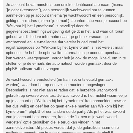
Je account bevat minstens een unieke identificeerbare naam (hierna
“je gebruikersnaam”), een persoonlijk wachtwoord om te kunnen
aanmelden op je account (hierna “je wachtwoord”) en een persoonlijk,
geldig e-mailadres (hierna “je e-mail”). Je informatie voor je account op
“Welkom bij het Lymeforum” is beveiligd door de
gegevensbeschermingswetgeving dat geldt in het land waar dit forum
gehost wordt. Iedere informatie naast je gebruikersnaam, je
wachtwoord en je e-mailadres dat vereist is gedurend het
registratieproces op “Welkom bij het Lymeforum” is niet vereist maar
optioneel. Je hebt de optie welke informatie in je account openbaar
kan worden weergegeven. Verder heb je ook de mogelijkheid, om in te
stellen of je de e-mails die automatisch worden gemaakt door de
phpBB-software wilt ontvangen.
Je wachtwoord is versleuteld (en kan niet ontsleuteld gemaakt
worden), waardoor het op een veilige manier is opgeslagen.
Desondanks is het niet aan te raden dat je hetzelfde wachtwoord
gebruikt op diverse websites. Je wachtwoord is het middel waarmee je
op je account op “Welkom bij het Lymeforum” kan aanmelden, bewaar
het dus veilig en geef het op geen enkele manier aan Welkom bij het
Lymeforum”, phpBB of een andere derde partij. Als je het wachtwoord
van je account bent vergeten, kan je de “Ik ben mijn wachtwoord
vergeten” optie gebruiken die je terug kan vinden in het
aanmeldvenster. Dit proces vereist dat je de gebruikersnaam en e-
mailadres opgeeft van je gebruikersaccount, waarna de phpBB-