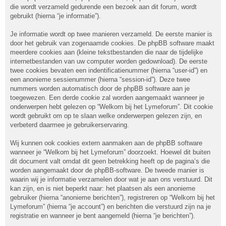
die wordt verzameld gedurende een bezoek aan dit forum, wordt
gebruikt (hierna “je informatie”).
Je informatie wordt op twee manieren verzameld. De eerste manier is
door het gebruik van zogenaamde cookies. De phpBB software maakt
meerdere cookies aan (kleine tekstbestanden die naar de tijdelijke
internetbestanden van uw computer worden gedownload). De eerste
twee cookies bevaten een indentificatienummer (hierna “user-id”) en
een anonieme sessienummer (hierna “session-id”). Deze twee
nummers worden automatisch door de phpBB software aan je
toegewezen. Een derde cookie zal worden aangemaakt wanneer je
onderwerpen hebt gelezen op “Welkom bij het Lymeforum”. Dit cookie
wordt gebruikt om op te slaan welke onderwerpen gelezen zijn, en
verbeterd daarmee je gebruikerservaring.
Wij kunnen ook cookies extern aanmaken aan de phpBB software
wanneer je “Welkom bij het Lymeforum” doorzoekt. Hoewel dit buiten
dit document valt omdat dit geen betrekking heeft op de pagina’s die
worden aangemaakt door de phpBB-software. De tweede manier is
waarin wij je informatie verzamelen door wat je aan ons verstuurd. Dit
kan zijn, en is niet beperkt naar: het plaatsen als een anonieme
gebruiker (hierna “anonieme berichten”), registreren op “Welkom bij het
Lymeforum” (hierna “je account”) en berichten die verstuurd zijn na je
registratie en wanneer je bent aangemeld (hierna “je berichten”).