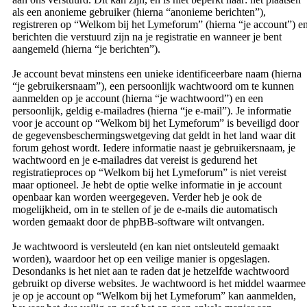
als een anonieme gebruiker (hierna “anonieme berichten”),
registreren op “Welkom bij het Lymeforum” (hierna “je account”) e
berichten die verstuurd zijn na je registratie en wanneer je bent
aangemeld (hierna “je berichten”).
Je account bevat minstens een unieke identificeerbare naam (hierna
“je gebruikersnaam”), een persoonlijk wachtwoord om te kunnen
aanmelden op je account (hierna “je wachtwoord”) en een
persoonlijk, geldig e-mailadres (hierna “je e-mail”). Je informatie
voor je account op “Welkom bij het Lymeforum” is beveiligd door
de gegevensbeschermingswetgeving dat geldt in het land waar dit
forum gehost wordt. Iedere informatie naast je gebruikersnaam, je
wachtwoord en je e-mailadres dat vereist is gedurend het
registratieproces op “Welkom bij het Lymeforum” is niet vereist
maar optioneel. Je hebt de optie welke informatie in je account
openbaar kan worden weergegeven. Verder heb je ook de
mogelijkheid, om in te stellen of je de e-mails die automatisch
worden gemaakt door de phpBB-software wilt ontvangen.
Je wachtwoord is versleuteld (en kan niet ontsleuteld gemaakt
worden), waardoor het op een veilige manier is opgeslagen.
Desondanks is het niet aan te raden dat je hetzelfde wachtwoord
gebruikt op diverse websites. Je wachtwoord is het middel waarmee
je op je account op “Welkom bij het Lymeforum” kan aanmelden,