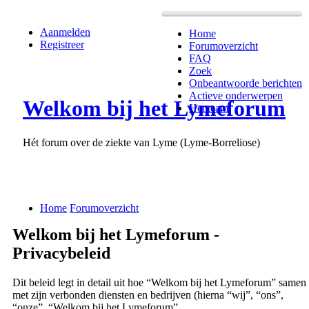
Aanmelden
Home
Registreer
Forumoverzicht
FAQ
Zoek
Onbeantwoorde berichten
Actieve onderwerpen
Welkom bij het Lymeforum
Het team
Hét forum over de ziekte van Lyme (Lyme-Borreliose)
Home
Forumoverzicht
Welkom bij het Lymeforum -
Privacybeleid
Dit beleid legt in detail uit hoe “Welkom bij het Lymeforum” samen
met zijn verbonden diensten en bedrijven (hierna “wij”, “ons”,
“onze”, “Welkom bij het Lymeforum”,