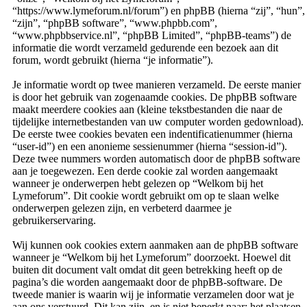
“https://www.lymeforum.nl/forum”) en phpBB (hierna “zij”, “hun”,
“zijn”, “phpBB software”, “www.phpbb.com”,
“www.phpbbservice.nl”, “phpBB Limited”, “phpBB-teams”) de
informatie die wordt verzameld gedurende een bezoek aan dit
forum, wordt gebruikt (hierna “je informatie”).
Je informatie wordt op twee manieren verzameld. De eerste manier
is door het gebruik van zogenaamde cookies. De phpBB software
maakt meerdere cookies aan (kleine tekstbestanden die naar de
tijdelijke internetbestanden van uw computer worden gedownload).
De eerste twee cookies bevaten een indentificatienummer (hierna
“user-id”) en een anonieme sessienummer (hierna “session-id”).
Deze twee nummers worden automatisch door de phpBB software
aan je toegewezen. Een derde cookie zal worden aangemaakt
wanneer je onderwerpen hebt gelezen op “Welkom bij het
Lymeforum”. Dit cookie wordt gebruikt om op te slaan welke
onderwerpen gelezen zijn, en verbeterd daarmee je
gebruikerservaring.
Wij kunnen ook cookies extern aanmaken aan de phpBB software
wanneer je “Welkom bij het Lymeforum” doorzoekt. Hoewel dit
buiten dit document valt omdat dit geen betrekking heeft op de
pagina’s die worden aangemaakt door de phpBB-software. De
tweede manier is waarin wij je informatie verzamelen door wat je
aan ons verstuurd. Dit kan zijn, en is niet beperkt naar: het plaatsen