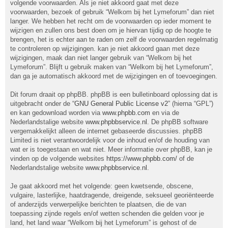
volgende voorwaarden. Als je niet akkoord gaat met deze
voorwaarden, bezoek of gebruik “Welkom bij het Lymeforum” dan niet
langer. We hebben het recht om de voorwaarden op ieder moment te
wijzigen en zullen ons best doen om je hiervan tijdig op de hoogte te
brengen, het is echter aan te raden om zelf de voorwaarden regelmatig
te controleren op wijzigingen. kan je niet akkoord gaan met deze
wijzigingen, maak dan niet langer gebruik van “Welkom bij het
Lymeforum”. Blijft u gebruik maken van “Welkom bij het Lymeforum”,
dan ga je automatisch akkoord met de wijzigingen en of toevoegingen.
Dit forum draait op phpBB. phpBB is een bulletinboard oplossing dat is
uitgebracht onder de “
GNU General Public License v2
” (hierna “GPL”)
en kan gedownload worden via
www.phpbb.com
en via de
Nederlandstalige website
www.phpbbservice.nl
. De phpBB software
vergemakkelijkt alleen de internet gebaseerde discussies. phpBB
Limited is niet verantwoordelijk voor de inhoud en/of de houding van
wat er is toegestaan en wat niet. Meer informatie over phpBB, kan je
vinden op de volgende websites
https://www.phpbb.com/
of de
Nederlandstalige website
www.phpbbservice.nl
.
Je gaat akkoord met het volgende: geen kwetsende, obscene,
vulgaire, lasterlijke, haatdragende, dreigende, seksueel georiënteerde
of anderzijds verwerpelijke berichten te plaatsen, die de van
toepassing zijnde regels en/of wetten schenden die gelden voor je
land, het land waar “Welkom bij het Lymeforum” is gehost of de