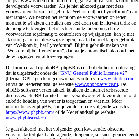
“https://www.lymeforum.nl/forum”), ga je automatisch akkoord met
de volgende voorwaarden. Als je niet akkoord gaat met deze
voorwaarden, bezoek of gebruik “Welkom bij het Lymeforum” dan
niet langer. We hebben het recht om de voorwaarden op ieder
moment te wijzigen en zullen ons best doen om je hiervan tijdig op
de hoogte te brengen, het is echter aan te raden om zelf de
voorwaarden regelmatig te controleren op wijzigingen. kan je niet
akkoord gaan met deze wijzigingen, maak dan niet langer gebruik
van “Welkom bij het Lymeforum”. Blijft u gebruik maken van
“Welkom bij het Lymeforum”, dan ga je automatisch akkoord met
de wijzigingen en of toevoegingen.
Dit forum draait op phpBB. phpBB is een bulletinboard oplossing
dat is uitgebracht onder de “
GNU General Public License v2
”
(hierna “GPL”) en kan gedownload worden via
www.phpbb.com
en via de Nederlandstalige website
www.phpbbservice.nl
. De
phpBB software vergemakkelijkt alleen de internet gebaseerde
discussies. phpBB Limited is niet verantwoordelijk voor de inhoud
en/of de houding van wat er is toegestaan en wat niet. Meer
informatie over phpBB, kan je vinden op de volgende websites
https://www.phpbb.com/
of de Nederlandstalige website
www.phpbbservice.nl
.
Je gaat akkoord met het volgende: geen kwetsende, obscene,
vulgaire, lasterlijke, haatdragende, dreigende, seksueel georiënteerd