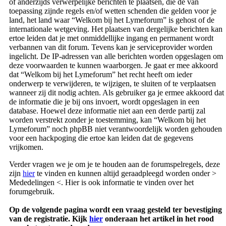
of anderzijds verwerpelijke berichten te plaatsen, die de van
toepassing zijnde regels en/of wetten schenden die gelden voor je
land, het land waar “Welkom bij het Lymeforum” is gehost of de
internationale wetgeving. Het plaatsen van dergelijke berichten kan
ertoe leiden dat je met onmiddellijke ingang en permanent wordt
verbannen van dit forum. Tevens kan je serviceprovider worden
ingelicht. De IP-adressen van alle berichten worden opgeslagen om
deze voorwaarden te kunnen waarborgen. Je gaat er mee akkoord
dat “Welkom bij het Lymeforum” het recht heeft om ieder
onderwerp te verwijderen, te wijzigen, te sluiten of te verplaatsen
wanneer zij dit nodig achten. Als gebruiker ga je ermee akkoord dat
de informatie die je bij ons invoert, wordt opgeslagen in een
database. Hoewel deze informatie niet aan een derde partij zal
worden verstrekt zonder je toestemming, kan “Welkom bij het
Lymeforum” noch phpBB niet verantwoordelijk worden gehouden
voor een hackpoging die ertoe kan leiden dat de gegevens
vrijkomen.
Verder vragen we je om je te houden aan de forumspelregels, deze
zijn
hier
te vinden en kunnen altijd geraadpleegd worden onder >
Mededelingen <. Hier is ook informatie te vinden over het
forumgebruik.
Op de volgende pagina wordt een vraag gesteld ter bevestiging
van de registratie. Kijk
hier
onderaan het artikel in het rood