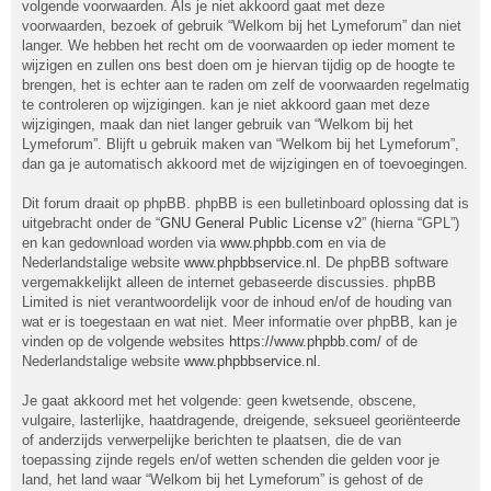
volgende voorwaarden. Als je niet akkoord gaat met deze
voorwaarden, bezoek of gebruik “Welkom bij het Lymeforum” dan niet
langer. We hebben het recht om de voorwaarden op ieder moment te
wijzigen en zullen ons best doen om je hiervan tijdig op de hoogte te
brengen, het is echter aan te raden om zelf de voorwaarden regelmatig
te controleren op wijzigingen. kan je niet akkoord gaan met deze
wijzigingen, maak dan niet langer gebruik van “Welkom bij het
Lymeforum”. Blijft u gebruik maken van “Welkom bij het Lymeforum”,
dan ga je automatisch akkoord met de wijzigingen en of toevoegingen.
Dit forum draait op phpBB. phpBB is een bulletinboard oplossing dat is
uitgebracht onder de “
GNU General Public License v2
” (hierna “GPL”)
en kan gedownload worden via
www.phpbb.com
en via de
Nederlandstalige website
www.phpbbservice.nl
. De phpBB software
vergemakkelijkt alleen de internet gebaseerde discussies. phpBB
Limited is niet verantwoordelijk voor de inhoud en/of de houding van
wat er is toegestaan en wat niet. Meer informatie over phpBB, kan je
vinden op de volgende websites
https://www.phpbb.com/
of de
Nederlandstalige website
www.phpbbservice.nl
.
Je gaat akkoord met het volgende: geen kwetsende, obscene,
vulgaire, lasterlijke, haatdragende, dreigende, seksueel georiënteerde
of anderzijds verwerpelijke berichten te plaatsen, die de van
toepassing zijnde regels en/of wetten schenden die gelden voor je
land, het land waar “Welkom bij het Lymeforum” is gehost of de