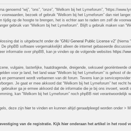
a genoemd “wij”, “ons”, “onze”, “Welkom bij het Lymeforum”, “https://www.l
e voorwaarden, bezoek of gebruik “Welkom bij het Lymeforum” dan niet lange
 tijdig op de hoogte te brengen, het is echter aan te raden om zelf de voorwaa
anger gebruik van “Welkom bij het Lymeforum”. Blijft u gebruik maken van “W
lossing dat is uitgebracht onder de “
GNU General Public License v2
” (hierna
. De phpBB software vergemakkelijkt alleen de internet gebaseerde discussies
Meer informatie over phpBB, kan je vinden op de volgende websites
https://w
e, vulgaire, lasterlijke, haatdragende, dreigende, seksueel georiënteerde of 
elden voor je land, het land waar “Welkom bij het Lymeforum” is gehost of de 
ng en permanent wordt verbannen van dit forum. Tevens kan je serviceprovider
rgen. Je gaat er mee akkoord dat “Welkom bij het Lymeforum” het recht heeft
ls gebruiker ga je ermee akkoord dat de informatie die je bij ons invoert, wor
estemming, kan “Welkom bij het Lymeforum” noch phpBB niet verantwoordelijk 
gels, deze zijn
hier
te vinden en kunnen altijd geraadpleegd worden onder > Me
vestiging van de registratie. Kijk
hier
onderaan het artikel in het rood 