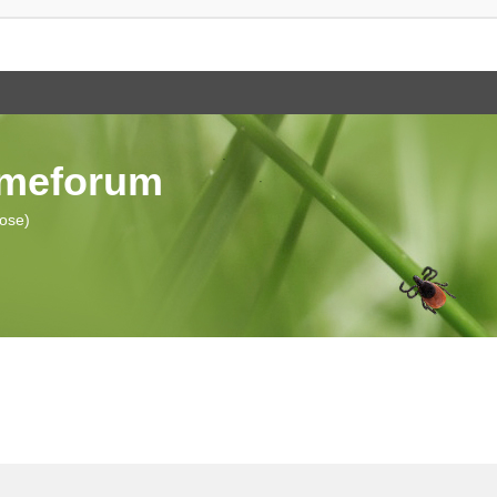
ymeforum
iose)