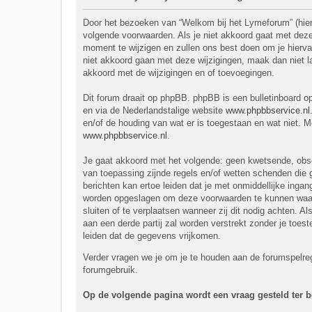
Door het bezoeken van “Welkom bij het Lymeforum” (hiern
volgende voorwaarden. Als je niet akkoord gaat met dez
moment te wijzigen en zullen ons best doen om je hiervan
niet akkoord gaan met deze wijzigingen, maak dan niet l
akkoord met de wijzigingen en of toevoegingen.
Dit forum draait op phpBB. phpBB is een bulletinboard op
en via de Nederlandstalige website
www.phpbbservice.nl
en/of de houding van wat er is toegestaan en wat niet. 
www.phpbbservice.nl
.
Je gaat akkoord met het volgende: geen kwetsende, obscen
van toepassing zijnde regels en/of wetten schenden die g
berichten kan ertoe leiden dat je met onmiddellijke inga
worden opgeslagen om deze voorwaarden te kunnen waarbo
sluiten of te verplaatsen wanneer zij dit nodig achten. A
aan een derde partij zal worden verstrekt zonder je to
leiden dat de gegevens vrijkomen.
Verder vragen we je om je te houden aan de forumspelre
forumgebruik.
Op de volgende pagina wordt een vraag gesteld ter be