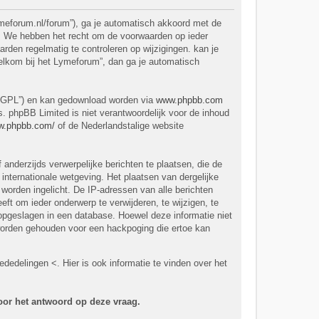
ymeforum.nl/forum”), ga je automatisch akkoord met de
r. We hebben het recht om de voorwaarden op ieder
rden regelmatig te controleren op wijzigingen. kan je
elkom bij het Lymeforum”, dan ga je automatisch
 “GPL”) en kan gedownload worden via
www.phpbb.com
. phpBB Limited is niet verantwoordelijk voor de inhoud
ww.phpbb.com/
of de Nederlandstalige website
anderzijds verwerpelijke berichten te plaatsen, die de
internationale wetgeving. Het plaatsen van dergelijke
 worden ingelicht. De IP-adressen van alle berichten
 om ieder onderwerp te verwijderen, te wijzigen, te
dt opgeslagen in een database. Hoewel deze informatie niet
worden gehouden voor een hackpoging die ertoe kan
dedelingen <. Hier is ook informatie te vinden over het
voor het antwoord op deze vraag.