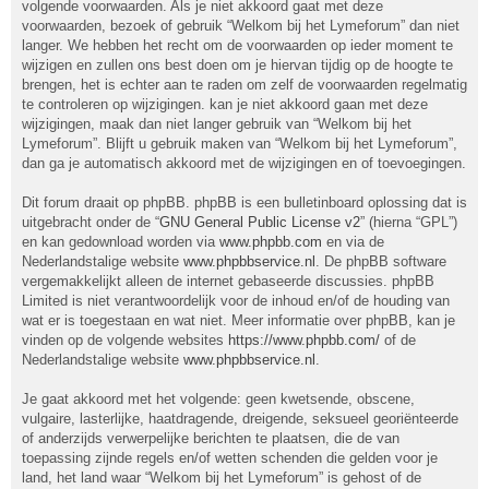
volgende voorwaarden. Als je niet akkoord gaat met deze
voorwaarden, bezoek of gebruik “Welkom bij het Lymeforum” dan niet
langer. We hebben het recht om de voorwaarden op ieder moment te
wijzigen en zullen ons best doen om je hiervan tijdig op de hoogte te
brengen, het is echter aan te raden om zelf de voorwaarden regelmatig
te controleren op wijzigingen. kan je niet akkoord gaan met deze
wijzigingen, maak dan niet langer gebruik van “Welkom bij het
Lymeforum”. Blijft u gebruik maken van “Welkom bij het Lymeforum”,
dan ga je automatisch akkoord met de wijzigingen en of toevoegingen.
Dit forum draait op phpBB. phpBB is een bulletinboard oplossing dat is
uitgebracht onder de “
GNU General Public License v2
” (hierna “GPL”)
en kan gedownload worden via
www.phpbb.com
en via de
Nederlandstalige website
www.phpbbservice.nl
. De phpBB software
vergemakkelijkt alleen de internet gebaseerde discussies. phpBB
Limited is niet verantwoordelijk voor de inhoud en/of de houding van
wat er is toegestaan en wat niet. Meer informatie over phpBB, kan je
vinden op de volgende websites
https://www.phpbb.com/
of de
Nederlandstalige website
www.phpbbservice.nl
.
Je gaat akkoord met het volgende: geen kwetsende, obscene,
vulgaire, lasterlijke, haatdragende, dreigende, seksueel georiënteerde
of anderzijds verwerpelijke berichten te plaatsen, die de van
toepassing zijnde regels en/of wetten schenden die gelden voor je
land, het land waar “Welkom bij het Lymeforum” is gehost of de