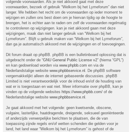
volgende voorwaarden. Als je niet akkoord gaat met deze
voorwaarden, bezoek of gebruik “Welkom bij het Lymeforum” dan niet
langer. We hebben het recht om de voorwaarden op ieder moment te
wijzigen en zullen ons best doen om je hiervan tijdig op de hoogte te
brengen, het is echter aan te raden om zelf de voorwaarden regelmatig
te controleren op wijzigingen. kan je niet akkoord gaan met deze
wijzigingen, maak dan niet langer gebruik van “Welkom bij het
Lymeforum”. Blijft u gebruik maken van “Welkom bij het Lymeforum”,
dan ga je automatisch akkoord met de wijzigingen en of toevoegingen.
Dit forum draait op phpBB. phpBB is een bulletinboard oplossing dat is
uitgebracht onder de “
GNU General Public License v2
” (hierna “GPL”)
en kan gedownload worden via
www.phpbb.com
en via de
Nederlandstalige website
www.phpbbservice.nl
. De phpBB software
vergemakkelijkt alleen de internet gebaseerde discussies. phpBB
Limited is niet verantwoordelijk voor de inhoud en/of de houding van
wat er is toegestaan en wat niet. Meer informatie over phpBB, kan je
vinden op de volgende websites
https://www.phpbb.com/
of de
Nederlandstalige website
www.phpbbservice.nl
.
Je gaat akkoord met het volgende: geen kwetsende, obscene,
vulgaire, lasterlijke, haatdragende, dreigende, seksueel georiënteerde
of anderzijds verwerpelijke berichten te plaatsen, die de van
toepassing zijnde regels en/of wetten schenden die gelden voor je
land, het land waar “Welkom bij het Lymeforum” is gehost of de