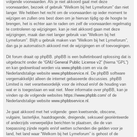
volgende voorwaarden. Als je niet akkoord gaat met deze
voorwaarden, bezoek of gebruik “Welkom bij het Lymeforum” dan niet
langer. We hebben het recht om de voorwaarden op ieder moment te
wijzigen en zullen ons best doen om je hiervan tijdig op de hoogte te
brengen, het is echter aan te raden om zelf de voorwaarden regelmatig
te controleren op wijzigingen. kan je niet akkoord gaan met deze
wijzigingen, maak dan niet langer gebruik van “Welkom bij het
Lymeforum”. Blijft u gebruik maken van “Welkom bij het Lymeforum”,
dan ga je automatisch akkoord met de wijzigingen en of toevoegingen.
Dit forum draait op phpBB. phpBB is een bulletinboard oplossing dat is
uitgebracht onder de “
GNU General Public License v2
” (hierna “GPL”)
en kan gedownload worden via
www.phpbb.com
en via de
Nederlandstalige website
www.phpbbservice.nl
. De phpBB software
vergemakkelijkt alleen de internet gebaseerde discussies. phpBB
Limited is niet verantwoordelijk voor de inhoud en/of de houding van
wat er is toegestaan en wat niet. Meer informatie over phpBB, kan je
vinden op de volgende websites
https://www.phpbb.com/
of de
Nederlandstalige website
www.phpbbservice.nl
.
Je gaat akkoord met het volgende: geen kwetsende, obscene,
vulgaire, lasterlijke, haatdragende, dreigende, seksueel georiënteerde
of anderzijds verwerpelijke berichten te plaatsen, die de van
toepassing zijnde regels en/of wetten schenden die gelden voor je
land, het land waar “Welkom bij het Lymeforum” is gehost of de