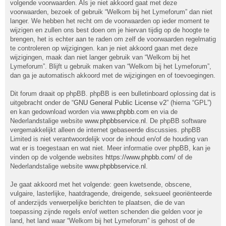
volgende voorwaarden. Als je niet akkoord gaat met deze
voorwaarden, bezoek of gebruik “Welkom bij het Lymeforum” dan niet
langer. We hebben het recht om de voorwaarden op ieder moment te
wijzigen en zullen ons best doen om je hiervan tijdig op de hoogte te
brengen, het is echter aan te raden om zelf de voorwaarden regelmatig
te controleren op wijzigingen. kan je niet akkoord gaan met deze
wijzigingen, maak dan niet langer gebruik van “Welkom bij het
Lymeforum”. Blijft u gebruik maken van “Welkom bij het Lymeforum”,
dan ga je automatisch akkoord met de wijzigingen en of toevoegingen.
Dit forum draait op phpBB. phpBB is een bulletinboard oplossing dat is
uitgebracht onder de “
GNU General Public License v2
” (hierna “GPL”)
en kan gedownload worden via
www.phpbb.com
en via de
Nederlandstalige website
www.phpbbservice.nl
. De phpBB software
vergemakkelijkt alleen de internet gebaseerde discussies. phpBB
Limited is niet verantwoordelijk voor de inhoud en/of de houding van
wat er is toegestaan en wat niet. Meer informatie over phpBB, kan je
vinden op de volgende websites
https://www.phpbb.com/
of de
Nederlandstalige website
www.phpbbservice.nl
.
Je gaat akkoord met het volgende: geen kwetsende, obscene,
vulgaire, lasterlijke, haatdragende, dreigende, seksueel georiënteerde
of anderzijds verwerpelijke berichten te plaatsen, die de van
toepassing zijnde regels en/of wetten schenden die gelden voor je
land, het land waar “Welkom bij het Lymeforum” is gehost of de