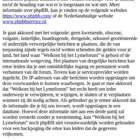
en/of de houding van wat er is toegestaan en wat niet. Meer
informatie over phpBB, kan je vinden op de volgende websites
https://www.phpbb.com/
of de Nederlandstalige website
www.phpbbservice.nl
.
Je gaat akkoord met het volgende: geen kwetsende, obscene,
vulgaire, lasterlijke, haatdragende, dreigende, seksueel georiënteerde
of anderzijds verwerpelijke berichten te plaatsen, die de van
toepassing zijnde regels en/of wetten schenden die gelden voor je
land, het land waar “Welkom bij het Lymeforum” is gehost of de
internationale wetgeving. Het plaatsen van dergelijke berichten kan
ertoe leiden dat je met onmiddellijke ingang en permanent wordt
verbannen van dit forum. Tevens kan je serviceprovider worden
ingelicht. De IP-adressen van alle berichten worden opgeslagen om
deze voorwaarden te kunnen waarborgen. Je gaat er mee akkoord
dat “Welkom bij het Lymeforum” het recht heeft om ieder
onderwerp te verwijderen, te wijzigen, te sluiten of te verplaatsen
wanneer zij dit nodig achten. Als gebruiker ga je ermee akkoord dat
de informatie die je bij ons invoert, wordt opgeslagen in een
database. Hoewel deze informatie niet aan een derde partij zal
worden verstrekt zonder je toestemming, kan “Welkom bij het
Lymeforum” noch phpBB niet verantwoordelijk worden gehouden
voor een hackpoging die ertoe kan leiden dat de gegevens
vrijkomen.