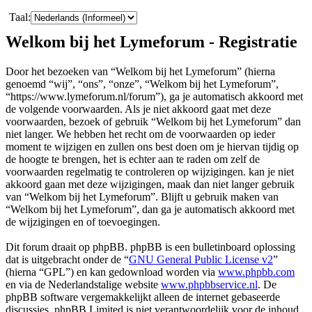
Taal:
Welkom bij het Lymeforum - Registratie
Door het bezoeken van “Welkom bij het Lymeforum” (hierna
genoemd “wij”, “ons”, “onze”, “Welkom bij het Lymeforum”,
“https://www.lymeforum.nl/forum”), ga je automatisch akkoord met
de volgende voorwaarden. Als je niet akkoord gaat met deze
voorwaarden, bezoek of gebruik “Welkom bij het Lymeforum” dan
niet langer. We hebben het recht om de voorwaarden op ieder
moment te wijzigen en zullen ons best doen om je hiervan tijdig op
de hoogte te brengen, het is echter aan te raden om zelf de
voorwaarden regelmatig te controleren op wijzigingen. kan je niet
akkoord gaan met deze wijzigingen, maak dan niet langer gebruik
van “Welkom bij het Lymeforum”. Blijft u gebruik maken van
“Welkom bij het Lymeforum”, dan ga je automatisch akkoord met
de wijzigingen en of toevoegingen.
Dit forum draait op phpBB. phpBB is een bulletinboard oplossing
dat is uitgebracht onder de “
GNU General Public License v2
”
(hierna “GPL”) en kan gedownload worden via
www.phpbb.com
en via de Nederlandstalige website
www.phpbbservice.nl
. De
phpBB software vergemakkelijkt alleen de internet gebaseerde
discussies. phpBB Limited is niet verantwoordelijk voor de inhoud