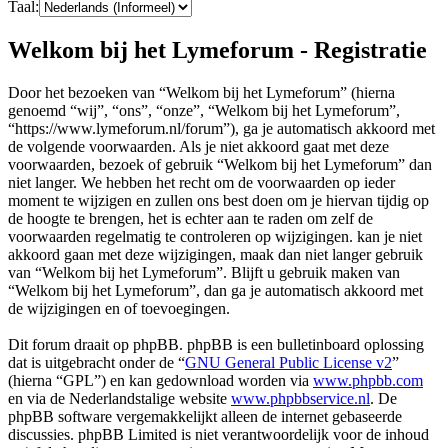
Taal:
Welkom bij het Lymeforum - Registratie
Door het bezoeken van “Welkom bij het Lymeforum” (hierna
genoemd “wij”, “ons”, “onze”, “Welkom bij het Lymeforum”,
“https://www.lymeforum.nl/forum”), ga je automatisch akkoord met
de volgende voorwaarden. Als je niet akkoord gaat met deze
voorwaarden, bezoek of gebruik “Welkom bij het Lymeforum” dan
niet langer. We hebben het recht om de voorwaarden op ieder
moment te wijzigen en zullen ons best doen om je hiervan tijdig op
de hoogte te brengen, het is echter aan te raden om zelf de
voorwaarden regelmatig te controleren op wijzigingen. kan je niet
akkoord gaan met deze wijzigingen, maak dan niet langer gebruik
van “Welkom bij het Lymeforum”. Blijft u gebruik maken van
“Welkom bij het Lymeforum”, dan ga je automatisch akkoord met
de wijzigingen en of toevoegingen.
Dit forum draait op phpBB. phpBB is een bulletinboard oplossing
dat is uitgebracht onder de “
GNU General Public License v2
”
(hierna “GPL”) en kan gedownload worden via
www.phpbb.com
en via de Nederlandstalige website
www.phpbbservice.nl
. De
phpBB software vergemakkelijkt alleen de internet gebaseerde
discussies. phpBB Limited is niet verantwoordelijk voor de inhoud