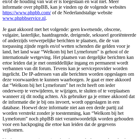
en/of de houding van wat er is toegestaan en wat niet. Meer
informatie over phpBB, kan je vinden op de volgende websites
https://www.phpbb.com/
of de Nederlandstalige website
www.phpbbservice.nl
.
Je gaat akkoord met het volgende: geen kwetsende, obscene,
vulgaire, lasterlijke, haatdragende, dreigende, seksueel georiënteerde
of anderzijds verwerpelijke berichten te plaatsen, die de van
toepassing zijnde regels en/of wetten schenden die gelden voor je
land, het land waar “Welkom bij het Lymeforum” is gehost of de
internationale wetgeving. Het plaatsen van dergelijke berichten kan
ertoe leiden dat je met onmiddellijke ingang en permanent wordt
verbannen van dit forum. Tevens kan je serviceprovider worden
ingelicht. De IP-adressen van alle berichten worden opgeslagen om
deze voorwaarden te kunnen waarborgen. Je gaat er mee akkoord
dat “Welkom bij het Lymeforum” het recht heeft om ieder
onderwerp te verwijderen, te wijzigen, te sluiten of te verplaatsen
wanneer zij dit nodig achten. Als gebruiker ga je ermee akkoord dat
de informatie die je bij ons invoert, wordt opgeslagen in een
database. Hoewel deze informatie niet aan een derde partij zal
worden verstrekt zonder je toestemming, kan “Welkom bij het
Lymeforum” noch phpBB niet verantwoordelijk worden gehouden
voor een hackpoging die ertoe kan leiden dat de gegevens
vrijkomen.