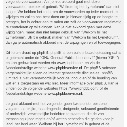
volgende voorwaarden. Als je niet akkoord gaat met deze
voorwaarden, bezoek of gebruik “Welkom bij het Lymeforum” dan niet
langer. We hebben het recht om de voorwaarden op ieder moment te
wijzigen en zullen ons best doen om je hiervan tijdig op de hoogte te
brengen, het is echter aan te raden om zelf de voorwaarden regelmatig
te controleren op wijzigingen. kan je niet akkoord gaan met deze
wijzigingen, maak dan niet langer gebruik van “Welkom bij het
Lymeforum”. Blijft u gebruik maken van “Welkom bij het Lymeforum”,
dan ga je automatisch akkoord met de wijzigingen en of toevoegingen.
Dit forum draait op phpBB. phpBB is een bulletinboard oplossing dat is
uitgebracht onder de “
GNU General Public License v2
” (hierna “GPL”)
en kan gedownload worden via
www.phpbb.com
en via de
Nederlandstalige website
www.phpbbservice.nl
. De phpBB software
vergemakkelijkt alleen de internet gebaseerde discussies. phpBB
Limited is niet verantwoordelijk voor de inhoud en/of de houding van
wat er is toegestaan en wat niet. Meer informatie over phpBB, kan je
vinden op de volgende websites
https://www.phpbb.com/
of de
Nederlandstalige website
www.phpbbservice.nl
.
Je gaat akkoord met het volgende: geen kwetsende, obscene,
vulgaire, lasterlijke, haatdragende, dreigende, seksueel georiënteerde
of anderzijds verwerpelijke berichten te plaatsen, die de van
toepassing zijnde regels en/of wetten schenden die gelden voor je
land, het land waar “Welkom bij het Lymeforum” is gehost of de