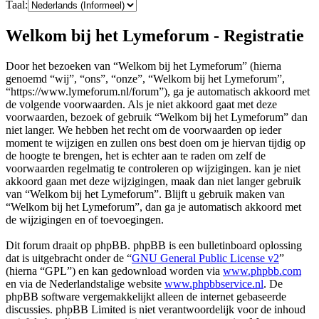
Taal:
Welkom bij het Lymeforum - Registratie
Door het bezoeken van “Welkom bij het Lymeforum” (hierna
genoemd “wij”, “ons”, “onze”, “Welkom bij het Lymeforum”,
“https://www.lymeforum.nl/forum”), ga je automatisch akkoord met
de volgende voorwaarden. Als je niet akkoord gaat met deze
voorwaarden, bezoek of gebruik “Welkom bij het Lymeforum” dan
niet langer. We hebben het recht om de voorwaarden op ieder
moment te wijzigen en zullen ons best doen om je hiervan tijdig op
de hoogte te brengen, het is echter aan te raden om zelf de
voorwaarden regelmatig te controleren op wijzigingen. kan je niet
akkoord gaan met deze wijzigingen, maak dan niet langer gebruik
van “Welkom bij het Lymeforum”. Blijft u gebruik maken van
“Welkom bij het Lymeforum”, dan ga je automatisch akkoord met
de wijzigingen en of toevoegingen.
Dit forum draait op phpBB. phpBB is een bulletinboard oplossing
dat is uitgebracht onder de “
GNU General Public License v2
”
(hierna “GPL”) en kan gedownload worden via
www.phpbb.com
en via de Nederlandstalige website
www.phpbbservice.nl
. De
phpBB software vergemakkelijkt alleen de internet gebaseerde
discussies. phpBB Limited is niet verantwoordelijk voor de inhoud