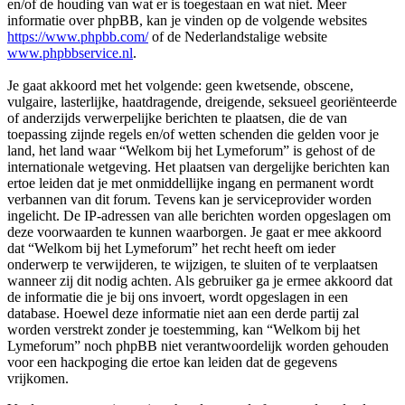
en/of de houding van wat er is toegestaan en wat niet. Meer
informatie over phpBB, kan je vinden op de volgende websites
https://www.phpbb.com/
of de Nederlandstalige website
www.phpbbservice.nl
.
Je gaat akkoord met het volgende: geen kwetsende, obscene,
vulgaire, lasterlijke, haatdragende, dreigende, seksueel georiënteerde
of anderzijds verwerpelijke berichten te plaatsen, die de van
toepassing zijnde regels en/of wetten schenden die gelden voor je
land, het land waar “Welkom bij het Lymeforum” is gehost of de
internationale wetgeving. Het plaatsen van dergelijke berichten kan
ertoe leiden dat je met onmiddellijke ingang en permanent wordt
verbannen van dit forum. Tevens kan je serviceprovider worden
ingelicht. De IP-adressen van alle berichten worden opgeslagen om
deze voorwaarden te kunnen waarborgen. Je gaat er mee akkoord
dat “Welkom bij het Lymeforum” het recht heeft om ieder
onderwerp te verwijderen, te wijzigen, te sluiten of te verplaatsen
wanneer zij dit nodig achten. Als gebruiker ga je ermee akkoord dat
de informatie die je bij ons invoert, wordt opgeslagen in een
database. Hoewel deze informatie niet aan een derde partij zal
worden verstrekt zonder je toestemming, kan “Welkom bij het
Lymeforum” noch phpBB niet verantwoordelijk worden gehouden
voor een hackpoging die ertoe kan leiden dat de gegevens
vrijkomen.