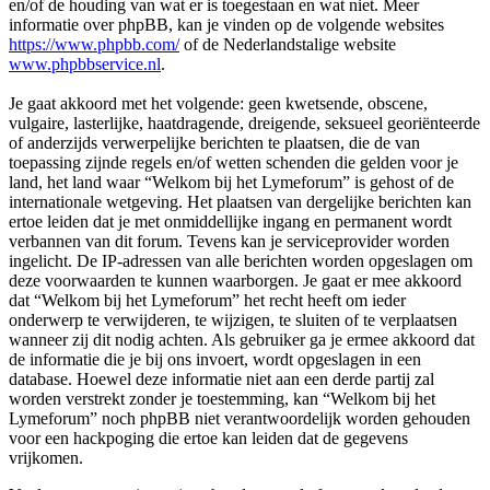
en/of de houding van wat er is toegestaan en wat niet. Meer
informatie over phpBB, kan je vinden op de volgende websites
https://www.phpbb.com/
of de Nederlandstalige website
www.phpbbservice.nl
.
Je gaat akkoord met het volgende: geen kwetsende, obscene,
vulgaire, lasterlijke, haatdragende, dreigende, seksueel georiënteerde
of anderzijds verwerpelijke berichten te plaatsen, die de van
toepassing zijnde regels en/of wetten schenden die gelden voor je
land, het land waar “Welkom bij het Lymeforum” is gehost of de
internationale wetgeving. Het plaatsen van dergelijke berichten kan
ertoe leiden dat je met onmiddellijke ingang en permanent wordt
verbannen van dit forum. Tevens kan je serviceprovider worden
ingelicht. De IP-adressen van alle berichten worden opgeslagen om
deze voorwaarden te kunnen waarborgen. Je gaat er mee akkoord
dat “Welkom bij het Lymeforum” het recht heeft om ieder
onderwerp te verwijderen, te wijzigen, te sluiten of te verplaatsen
wanneer zij dit nodig achten. Als gebruiker ga je ermee akkoord dat
de informatie die je bij ons invoert, wordt opgeslagen in een
database. Hoewel deze informatie niet aan een derde partij zal
worden verstrekt zonder je toestemming, kan “Welkom bij het
Lymeforum” noch phpBB niet verantwoordelijk worden gehouden
voor een hackpoging die ertoe kan leiden dat de gegevens
vrijkomen.