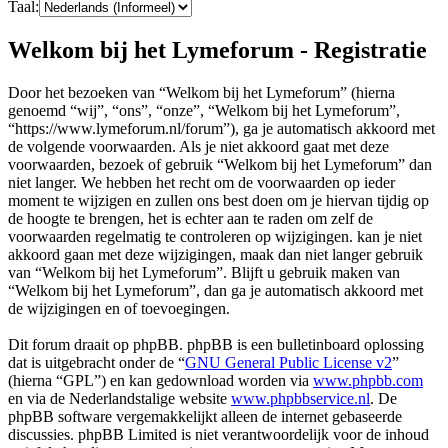
Taal:
Welkom bij het Lymeforum - Registratie
Door het bezoeken van “Welkom bij het Lymeforum” (hierna
genoemd “wij”, “ons”, “onze”, “Welkom bij het Lymeforum”,
“https://www.lymeforum.nl/forum”), ga je automatisch akkoord met
de volgende voorwaarden. Als je niet akkoord gaat met deze
voorwaarden, bezoek of gebruik “Welkom bij het Lymeforum” dan
niet langer. We hebben het recht om de voorwaarden op ieder
moment te wijzigen en zullen ons best doen om je hiervan tijdig op
de hoogte te brengen, het is echter aan te raden om zelf de
voorwaarden regelmatig te controleren op wijzigingen. kan je niet
akkoord gaan met deze wijzigingen, maak dan niet langer gebruik
van “Welkom bij het Lymeforum”. Blijft u gebruik maken van
“Welkom bij het Lymeforum”, dan ga je automatisch akkoord met
de wijzigingen en of toevoegingen.
Dit forum draait op phpBB. phpBB is een bulletinboard oplossing
dat is uitgebracht onder de “
GNU General Public License v2
”
(hierna “GPL”) en kan gedownload worden via
www.phpbb.com
en via de Nederlandstalige website
www.phpbbservice.nl
. De
phpBB software vergemakkelijkt alleen de internet gebaseerde
discussies. phpBB Limited is niet verantwoordelijk voor de inhoud