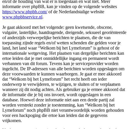
en/of de houding van wat er is toegestaan en wat niet. Meer
informatie over phpBB, kan je vinden op de volgende websites
https://www.phpbb.com/
of de Nederlandstalige website
www.phpbbservice.nl
.
Je gaat akkoord met het volgende: geen kwetsende, obscene,
vulgaire, lasterlijke, haatdragende, dreigende, seksueel georiënteerde
of anderzijds verwerpelijke berichten te plaatsen, die de van
toepassing zijnde regels en/of wetten schenden die gelden voor je
land, het land waar “Welkom bij het Lymeforum” is gehost of de
internationale wetgeving. Het plaatsen van dergelijke berichten kan
ertoe leiden dat je met onmiddellijke ingang en permanent wordt
verbannen van dit forum. Tevens kan je serviceprovider worden
ingelicht. De IP-adressen van alle berichten worden opgeslagen om
deze voorwaarden te kunnen waarborgen. Je gaat er mee akkoord
dat “Welkom bij het Lymeforum” het recht heeft om ieder
onderwerp te verwijderen, te wijzigen, te sluiten of te verplaatsen
wanneer zij dit nodig achten. Als gebruiker ga je ermee akkoord dat
de informatie die je bij ons invoert, wordt opgeslagen in een
database. Hoewel deze informatie niet aan een derde partij zal
worden verstrekt zonder je toestemming, kan “Welkom bij het
Lymeforum” noch phpBB niet verantwoordelijk worden gehouden
voor een hackpoging die ertoe kan leiden dat de gegevens
vrijkomen.