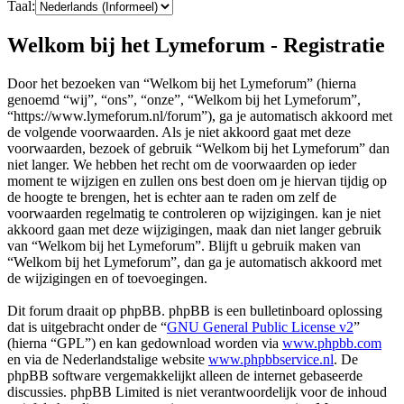
Taal:
Welkom bij het Lymeforum - Registratie
Door het bezoeken van “Welkom bij het Lymeforum” (hierna
genoemd “wij”, “ons”, “onze”, “Welkom bij het Lymeforum”,
“https://www.lymeforum.nl/forum”), ga je automatisch akkoord met
de volgende voorwaarden. Als je niet akkoord gaat met deze
voorwaarden, bezoek of gebruik “Welkom bij het Lymeforum” dan
niet langer. We hebben het recht om de voorwaarden op ieder
moment te wijzigen en zullen ons best doen om je hiervan tijdig op
de hoogte te brengen, het is echter aan te raden om zelf de
voorwaarden regelmatig te controleren op wijzigingen. kan je niet
akkoord gaan met deze wijzigingen, maak dan niet langer gebruik
van “Welkom bij het Lymeforum”. Blijft u gebruik maken van
“Welkom bij het Lymeforum”, dan ga je automatisch akkoord met
de wijzigingen en of toevoegingen.
Dit forum draait op phpBB. phpBB is een bulletinboard oplossing
dat is uitgebracht onder de “
GNU General Public License v2
”
(hierna “GPL”) en kan gedownload worden via
www.phpbb.com
en via de Nederlandstalige website
www.phpbbservice.nl
. De
phpBB software vergemakkelijkt alleen de internet gebaseerde
discussies. phpBB Limited is niet verantwoordelijk voor de inhoud