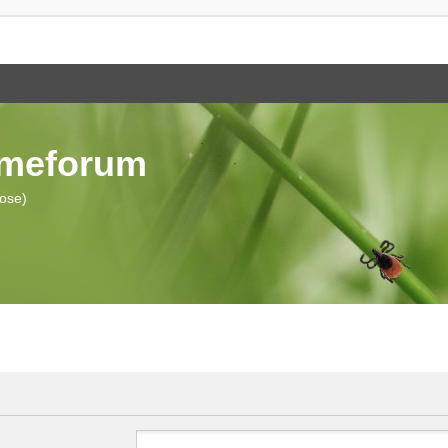
ymeforum
iose)