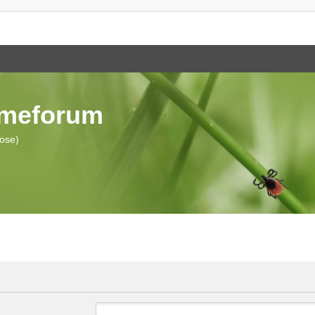
ymeforum
iose)