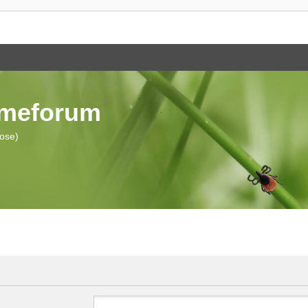
ymeforum
iose)