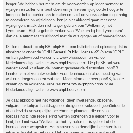
langer. We hebben het recht om de voorwaarden op ieder moment te
wijzigen en zullen ons best doen om je hiervan tijdig op de hoogte te
brengen, het is echter aan te raden om zelf de voorwaarden regelmatig
te controleren op wijzigingen. kan je niet akkoord gaan met deze
wijzigingen, maak dan niet langer gebruik van “Welkom bij het
Lymeforum”. Blijft u gebruik maken van “Welkom bij het Lymeforum”,
dan ga je automatisch akkoord met de wijzigingen en of toevoegingen.
Dit forum draait op phpBB. phpBB is een bulletinboard oplossing dat is
uitgebracht onder de “
GNU General Public License v2
” (hierna “GPL”)
en kan gedownload worden via
www.phpbb.com
en via de
Nederlandstalige website
www.phpbbservice.nl
. De phpBB software
vergemakkelijkt alleen de internet gebaseerde discussies. phpBB
Limited is niet verantwoordelijk voor de inhoud en/of de houding van
wat er is toegestaan en wat niet. Meer informatie over phpBB, kan je
vinden op de volgende websites
https://www.phpbb.com/
of de
Nederlandstalige website
www.phpbbservice.nl
.
Je gaat akkoord met het volgende: geen kwetsende, obscene,
vulgaire, lasterlijke, haatdragende, dreigende, seksueel georiënteerde
of anderzijds verwerpelijke berichten te plaatsen, die de van
toepassing zijnde regels en/of wetten schenden die gelden voor je
land, het land waar “Welkom bij het Lymeforum” is gehost of de
internationale wetgeving. Het plaatsen van dergelijke berichten kan
ertoe leiden dat je met onmiddellijke ingang en permanent wordt