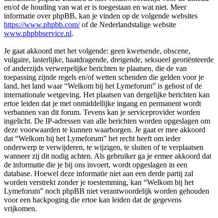
en/of de houding van wat er is toegestaan en wat niet. Meer
informatie over phpBB, kan je vinden op de volgende websites
https://www.phpbb.com/
of de Nederlandstalige website
www.phpbbservice.nl
.
Je gaat akkoord met het volgende: geen kwetsende, obscene,
vulgaire, lasterlijke, haatdragende, dreigende, seksueel georiënteerde
of anderzijds verwerpelijke berichten te plaatsen, die de van
toepassing zijnde regels en/of wetten schenden die gelden voor je
land, het land waar “Welkom bij het Lymeforum” is gehost of de
internationale wetgeving. Het plaatsen van dergelijke berichten kan
ertoe leiden dat je met onmiddellijke ingang en permanent wordt
verbannen van dit forum. Tevens kan je serviceprovider worden
ingelicht. De IP-adressen van alle berichten worden opgeslagen om
deze voorwaarden te kunnen waarborgen. Je gaat er mee akkoord
dat “Welkom bij het Lymeforum” het recht heeft om ieder
onderwerp te verwijderen, te wijzigen, te sluiten of te verplaatsen
wanneer zij dit nodig achten. Als gebruiker ga je ermee akkoord dat
de informatie die je bij ons invoert, wordt opgeslagen in een
database. Hoewel deze informatie niet aan een derde partij zal
worden verstrekt zonder je toestemming, kan “Welkom bij het
Lymeforum” noch phpBB niet verantwoordelijk worden gehouden
voor een hackpoging die ertoe kan leiden dat de gegevens
vrijkomen.