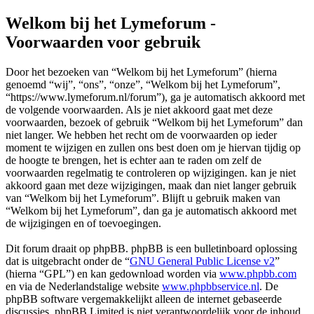
Welkom bij het Lymeforum -
Voorwaarden voor gebruik
Door het bezoeken van “Welkom bij het Lymeforum” (hierna
genoemd “wij”, “ons”, “onze”, “Welkom bij het Lymeforum”,
“https://www.lymeforum.nl/forum”), ga je automatisch akkoord met
de volgende voorwaarden. Als je niet akkoord gaat met deze
voorwaarden, bezoek of gebruik “Welkom bij het Lymeforum” dan
niet langer. We hebben het recht om de voorwaarden op ieder
moment te wijzigen en zullen ons best doen om je hiervan tijdig op
de hoogte te brengen, het is echter aan te raden om zelf de
voorwaarden regelmatig te controleren op wijzigingen. kan je niet
akkoord gaan met deze wijzigingen, maak dan niet langer gebruik
van “Welkom bij het Lymeforum”. Blijft u gebruik maken van
“Welkom bij het Lymeforum”, dan ga je automatisch akkoord met
de wijzigingen en of toevoegingen.
Dit forum draait op phpBB. phpBB is een bulletinboard oplossing
dat is uitgebracht onder de “
GNU General Public License v2
”
(hierna “GPL”) en kan gedownload worden via
www.phpbb.com
en via de Nederlandstalige website
www.phpbbservice.nl
. De
phpBB software vergemakkelijkt alleen de internet gebaseerde
discussies. phpBB Limited is niet verantwoordelijk voor de inhoud