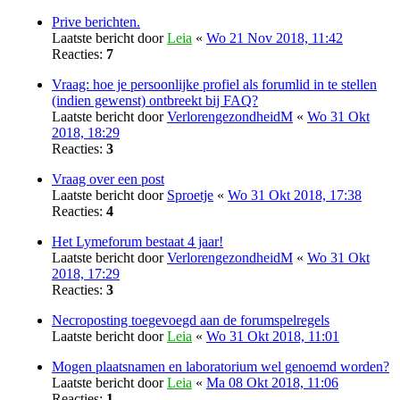
Prive berichten.
Laatste bericht door
Leia
«
Wo 21 Nov 2018, 11:42
Reacties:
7
Vraag: hoe je persoonlijke profiel als forumlid in te stellen
(indien gewenst) ontbreekt bij FAQ?
Laatste bericht door
VerlorengezondheidM
«
Wo 31 Okt
2018, 18:29
Reacties:
3
Vraag over een post
Laatste bericht door
Sproetje
«
Wo 31 Okt 2018, 17:38
Reacties:
4
Het Lymeforum bestaat 4 jaar!
Laatste bericht door
VerlorengezondheidM
«
Wo 31 Okt
2018, 17:29
Reacties:
3
Necroposting toegevoegd aan de forumspelregels
Laatste bericht door
Leia
«
Wo 31 Okt 2018, 11:01
Mogen plaatsnamen en laboratorium wel genoemd worden?
Laatste bericht door
Leia
«
Ma 08 Okt 2018, 11:06
Reacties:
1