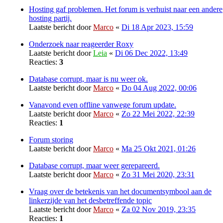
Hosting gaf problemen. Het forum is verhuist naar een andere
hosting partij.
Laatste bericht door
Marco
«
Di 18 Apr 2023, 15:59
Onderzoek naar reageerder Roxy
Laatste bericht door
Leia
«
Di 06 Dec 2022, 13:49
Reacties:
3
Database corrupt, maar is nu weer ok.
Laatste bericht door
Marco
«
Do 04 Aug 2022, 00:06
Vanavond even offline vanwege forum update.
Laatste bericht door
Marco
«
Zo 22 Mei 2022, 22:39
Reacties:
1
Forum storing
Laatste bericht door
Marco
«
Ma 25 Okt 2021, 01:26
Database corrupt, maar weer gerepareerd.
Laatste bericht door
Marco
«
Zo 31 Mei 2020, 23:31
Vraag over de betekenis van het documentsymbool aan de
linkerzijde van het desbetreffende topic
Laatste bericht door
Marco
«
Za 02 Nov 2019, 23:35
Reacties:
1