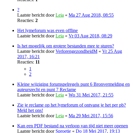
?
Laatste bericht door
Leia
«
Ma 27 Aug 2018, 08:55
Reacties:
2
Het lymeforum was even offline
Laatste bericht door
Leia
«
Vr 03 Aug 2018, 08:29
Is het mogelijk om grotere bestanden mee te sturen?
Laatste bericht door
VerlorengezondheidM
«
Vr 25 Aug
2017, 16:21
Reacties:
11
1
2
Kleine wijziging forumspelregels punt 6 Bronvermelding en
auteursrecht en punt 7 Reclame
Laatste bericht door
Leia
«
Wo 31 Mei 2017, 21:55
Zie je reclame op het lymeforum of ontvang je het per pb?
Meld het ons!
Laatste bericht door
Leia
«
Ma 29 Mei 2017, 15:56
Kan een PDF bestand na verloop van tijd niet meer openen
Laatste bericht door
Sproetje
«
Do 18 Mei 2017, 19:13